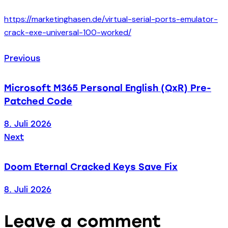
https://marketinghasen.de/virtual-serial-ports-emulator-
crack-exe-universal-100-worked/
Beitragsnavigatio
Previous
Microsoft M365 Personal English (QxR) Pre-
Patched Code
8. Juli 2026
Next
Doom Eternal Cracked Keys Save Fix
8. Juli 2026
Leave a comment