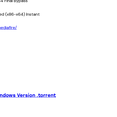
4 Final Bypass
d (x86-x64) Instant
ediafire/
n
indows Version .torrent