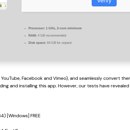
Verify
Processor:
1 GHz, 2-core minimum
RAM:
4 GB recommended
Disk space:
64 GB for unpack
ng YouTube, Facebook and Vimeo), and seamlessly convert them
ng and installing this app. However, our tests have revealed th
64) [Windows] FREE