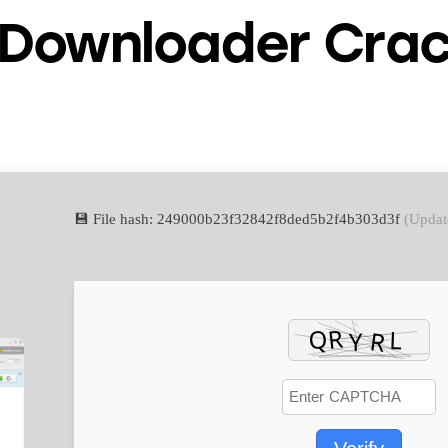
Downloader Crack
💾 File hash: 249000b23f32842f8ded5b2f4b303d3f
(Updat