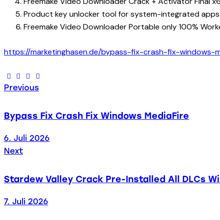
Freemake Video Downloader Crack + Activator Final x6
Product key unlocker tool for system-integrated apps
Freemake Video Downloader Portable only 100% Worke
https://marketinghasen.de/bypass-fix-crash-fix-windows-m
Beitragsnavigatio
Previous
Bypass Fix Crash Fix Windows MediaFire
6. Juli 2026
Next
Stardew Valley Crack Pre-Installed All DLCs W
7. Juli 2026